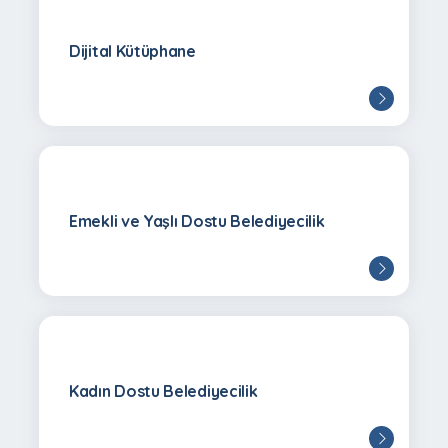
Dijital Kütüphane
a
Kurs
Baba
Kurs
Baba
Detayı
Detayı
Gör
Gör
tek
Kayıtları
Destek
Kayıtları
Destek
ayı
Detayı
Detayı
Gör
Gör
gramı
Programı
Programı
Emekli ve Yaşlı Dostu Belediyecilik
Kadın Dostu Belediyecilik