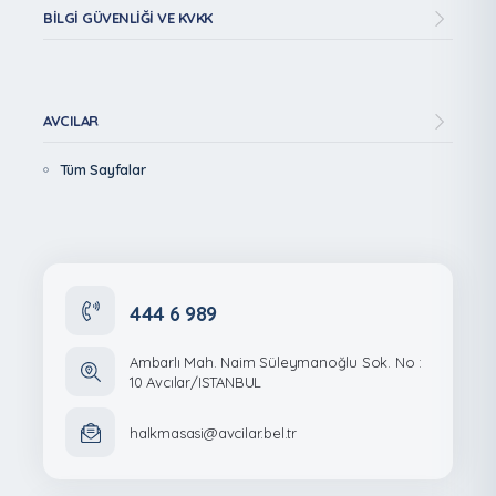
BILGI GÜVENLIĞI VE KVKK
AVCILAR
Tüm Sayfalar
444 6 989
Ambarlı Mah. Naim Süleymanoğlu Sok. No :
10 Avcılar/ISTANBUL
halkmasasi@avcilar.bel.tr